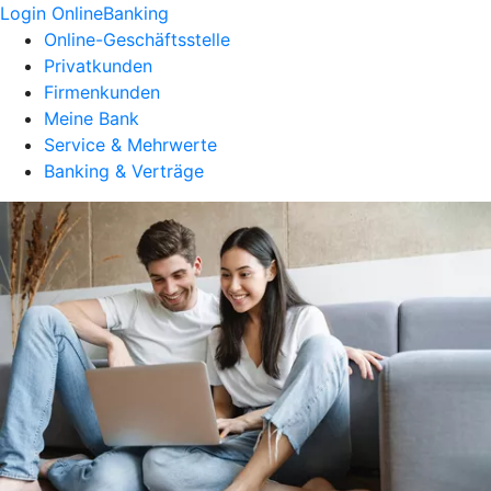
Login OnlineBanking
Online-Geschäftsstelle
Privatkunden
Firmenkunden
Meine Bank
Service & Mehrwerte
Banking & Verträge