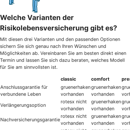
Welche Varianten der
Risikolebensversicherung gibt es?
Mit diesen drei Varianten und den passenden Optionen
sichern Sie sich genau nach Ihren Wünschen und
Möglichkeiten ab. Vereinbaren Sie am besten direkt einen
Termin und lassen Sie sich dazu beraten, welches Modell
für Sie am sinnvollsten ist.
classic
comfort
pr
Anschlussgarantie für
gruenerhaken
gruenerhaken
gru
verbundene Leben
vorhanden
vorhanden
vor
rotesx
nicht
gruenerhaken
gru
Verlängerungsoption
vorhanden
vorhanden
vor
rotesx
nicht
gruenerhaken
gru
Nachversicherungsgarantie
vorhanden
vorhanden
vor