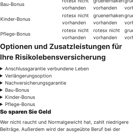
rotesx
nicht
gruenerhaken
gru
Bau-Bonus
vorhanden
vorhanden
vor
rotesx
nicht
gruenerhaken
gru
Kinder-Bonus
vorhanden
vorhanden
vor
rotesx
nicht
rotesx
nicht
gru
Pflege-Bonus
vorhanden
vorhanden
vor
Optionen und Zusatzleistungen für
Ihre Risikolebensversicherung
Anschlussgarantie verbundene Leben
Verlängerungsoption
Nachversicherungsgarantie
Bau-Bonus
Kinder-Bonus
Pflege-Bonus
So sparen Sie Geld
Wer nicht raucht und Normalgewicht hat, zahlt niedrigere
Beiträge. Außerdem wird der ausgeübte Beruf bei der