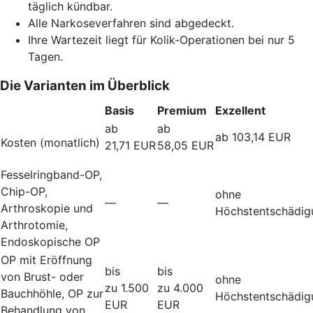
täglich kündbar.
Alle Narkoseverfahren sind abgedeckt.
Ihre Wartezeit liegt für Kolik-Operationen bei nur 5
Tagen.
Die Varianten im Überblick
Basis
Premium
Exzellent
ab
ab
ab 103,14 EUR
Kosten (monatlich)
21,71 EUR
58,05 EUR
Fesselringband-OP,
Chip-OP,
ohne
—
—
Arthroskopie und
Höchstentschädig
Arthrotomie,
Endoskopische OP
OP mit Eröffnung
bis
bis
von Brust- oder
ohne
zu 1.500
zu 4.000
Bauchhöhle, OP zur
Höchstentschädig
EUR
EUR
Behandlung von