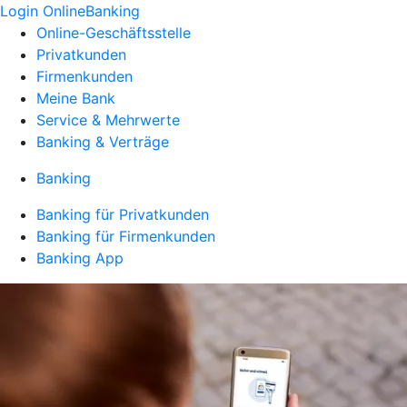
Login OnlineBanking
Online-Geschäftsstelle
Privatkunden
Firmenkunden
Meine Bank
Service & Mehrwerte
Banking & Verträge
Banking
Banking für Privatkunden
Banking für Firmenkunden
Banking App