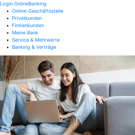
Login OnlineBanking
Online-Geschäftsstelle
Privatkunden
Firmenkunden
Meine Bank
Service & Mehrwerte
Banking & Verträge