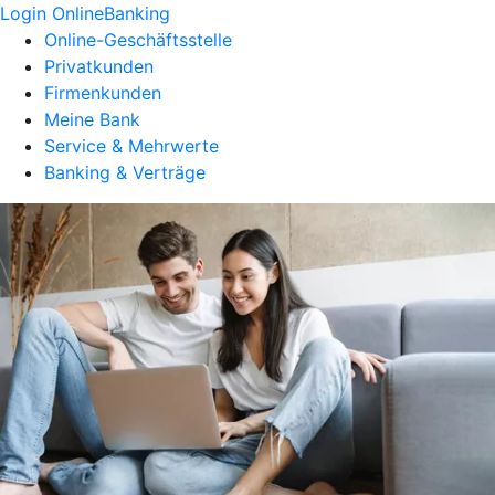
Login OnlineBanking
Online-Geschäftsstelle
Privatkunden
Firmenkunden
Meine Bank
Service & Mehrwerte
Banking & Verträge